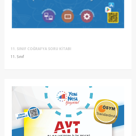
11. SINIF COĞRAFYA SORU KITABI
11. Sınıf