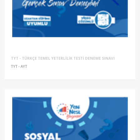
TYT - TÜRKÇE TEMEL YETERLILIK TESTI DENEME SINAVI
TYT - AYT