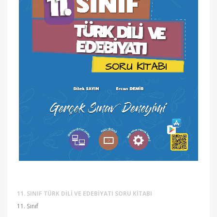
11. SINIF TÜRK DILI VE EDEBIYATI SORU KITABI
11. Sınıf