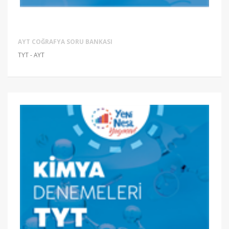
AYT COĞRAFYA SORU BANKASI
TYT - AYT