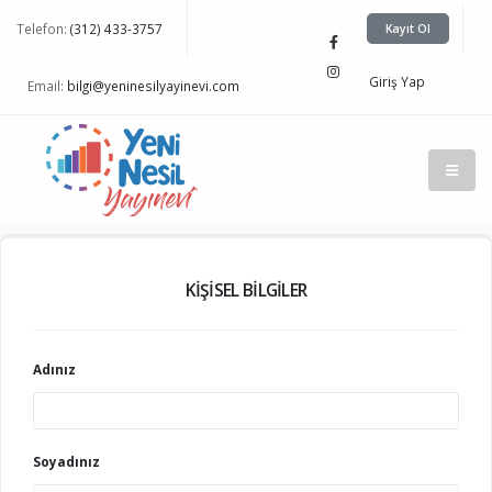
Telefon:
(312) 433-3757
Kayıt Ol
Giriş Yap
Email:
bilgi@yeninesilyayinevi.com
KIŞISEL BILGILER
Adınız
Soyadınız