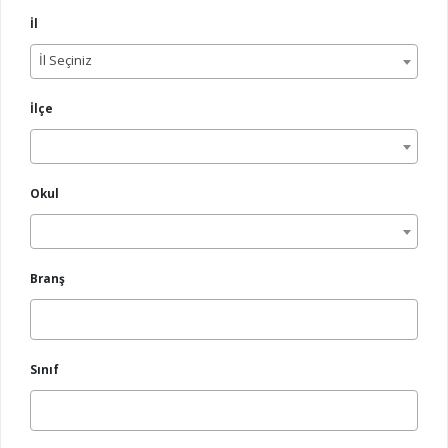
İl
İl Seçiniz
İlçe
Okul
Branş
Sınıf